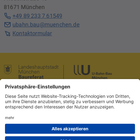
81671 München
Kontaktdaten
+49 89 233 7 61549
ubahn.bau@muenchen.de
Kontaktormular
Kontakt
Presse
Baureferat
München unterwegs
MVG
Impressum
Datenschutz
Barrierefreiheit