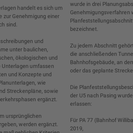
wurde in drei Planungsabsc
erlagen handelt es sich um
Genehmigungsverfahren w
die zur Genehmigung einer
Planfeststellungsabschnit
ch sind.
bezeichnet.
Beschreibungen und
Zu jedem Abschnitt gehör
me unter baulichen,
die anschließenden Tunn
ischen, ökologischen und
Bahnhofsgebäude, an dem 
ie Unterlagen umfassen
oder das geplante Strecke
hten und Konzepte und
lanunterlagen, wie
Die Planfeststellungsbesc
nd Streckenpläne, sowie
der U5 nach Pasing wurde
Verkehrsphasen ergänzt.
erlassen:
em ursprünglichen
Für PA 77 (Bahnhof Willib
rgeben, werden ergänzt.
2019,
die maßgeblichen Kriterien